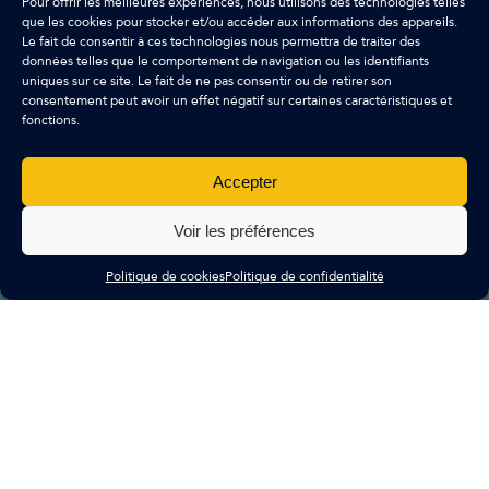
Pour offrir les meilleures expériences, nous utilisons des technologies telles
que les cookies pour stocker et/ou accéder aux informations des appareils.
Le fait de consentir à ces technologies nous permettra de traiter des
données telles que le comportement de navigation ou les identifiants
uniques sur ce site. Le fait de ne pas consentir ou de retirer son
consentement peut avoir un effet négatif sur certaines caractéristiques et
fonctions.
Accepter
Voir les préférences
Politique de cookies
Politique de confidentialité
ARKA FINANCE
Nous sommes une banque d’affaires spécialis
les opérations de M&A et de levée de fonds p